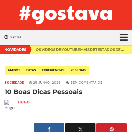
FRESH
TOP 10 PRAIAS MAIS BONITAS DO ALGARVE
NOVIDADES
OS VÍDEOS DE YOUTUBE MAIS DETESTADOS DE SEMPRE
TOP 10 RAPARIGAS DE ANIME MAIS GIRAS
10 MULHERES MAIS BONITAS DE 2018
TOP 10 SITES MAIS POPULARES EM 2019
TOP 10 PRAIAS MAIS BONITAS DO ALGARVE
AMIGOS
DICAS
EXPERIENCIAS
PESSOAIS
OS VÍDEOS DE YOUTUBE MAIS DETESTADOS DE SEMPRE
SOCIEDADE
25 JUNHO, 2025
SEM COMENTÁRIOS
10 Boas Dicas Pessoais
HUGO