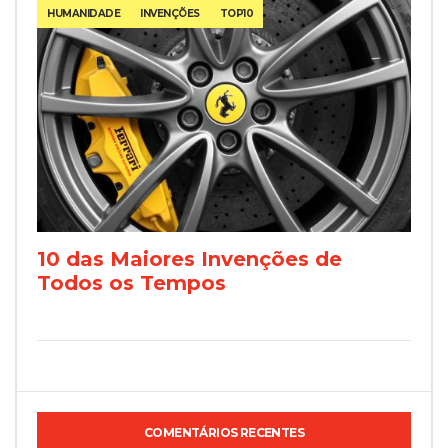
HUMANIDADE
INVENÇÕES
TOP10
10 das Maiores Invenções de
Todos os Tempos
COMENTÁRIOS RECENTES